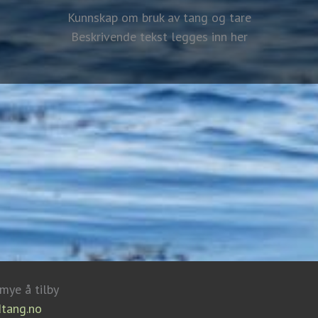
Kunnskap om bruk av tang og tare
Beskrivende tekst legges inn her
 mye å tilby
tang.no