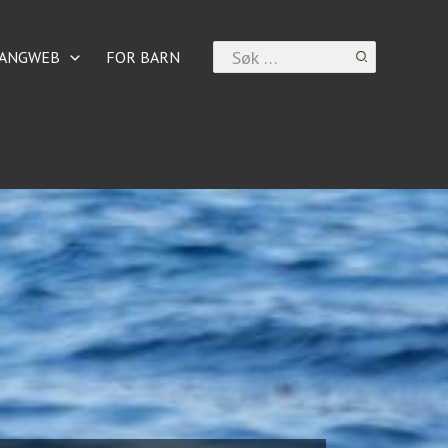
Search
ANGWEB
FOR BARN
for: