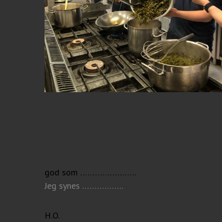
god som …………………..
Jeg synes ……………..
H.O.