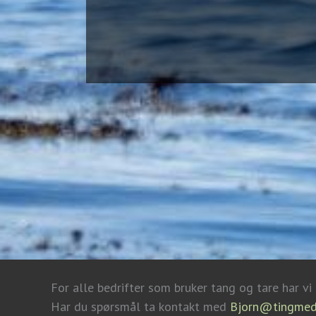
For alle bedrifter som bruker tang og tare har vi
Har du spørsmål ta kontakt med
Bjorn@tingmed