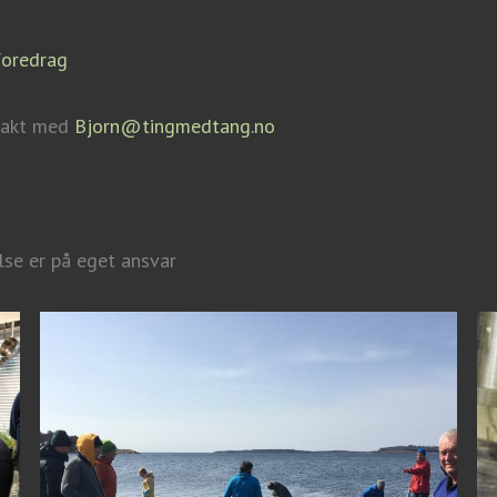
foredrag
ntakt med
Bjorn@tingmedtang.no
lse er på eget ansvar