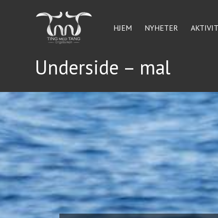
Hopp
rett
HJEM
NYHETER
AKTIVI
til
innholdet
Underside – mal