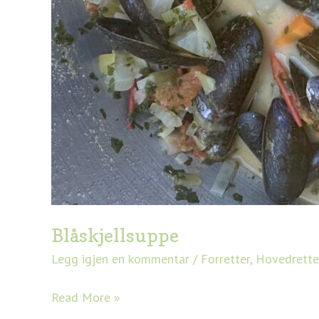
Blåskjellsuppe
Legg igjen en kommentar
/
Forretter
,
Hovedrette
Read More »