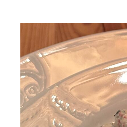
Rognkrem
med
tang