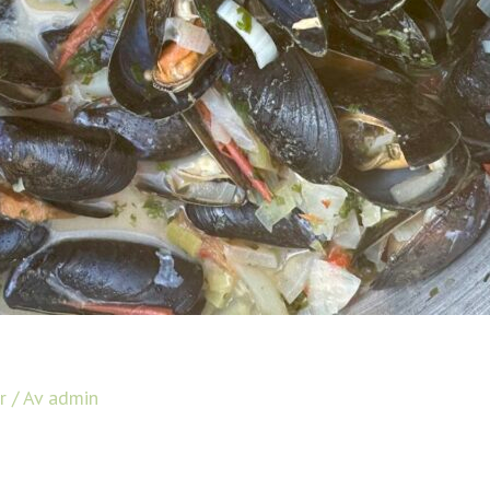
r
/ Av
admin