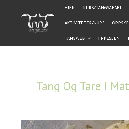
Hopp
HJEM
KURS/TANGSAFARI
rett
til
AKTIVITETER/KURS
OPPSKR
innholdet
TANGWEB
I PRESSEN
Tang Og Tare I Mat
Blåskjellsuppe