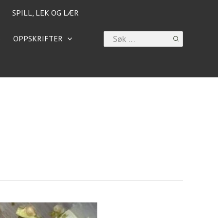
SPILL, LEK OG LÆR
Search
6
OPPSKRIFTER
for: