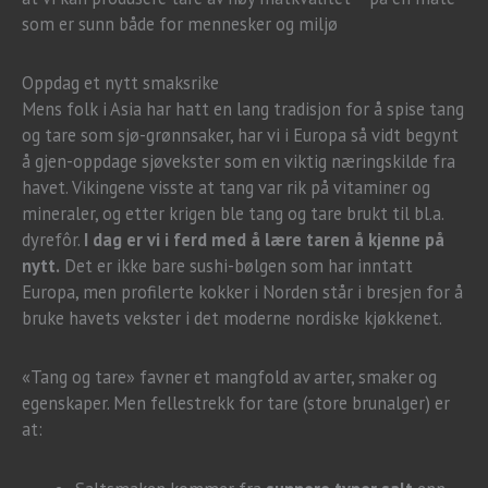
som er sunn både for mennesker og miljø
Oppdag et nytt smaksrike
Mens folk i Asia har hatt en lang tradisjon for å spise tang
og tare som sjø-grønnsaker, har vi i Europa så vidt begynt
å gjen-oppdage sjøvekster som en viktig næringskilde fra
havet. Vikingene visste at tang var rik på vitaminer og
mineraler, og etter krigen ble tang og tare brukt til bl.a.
dyrefôr.
I dag er vi i ferd med å lære taren å kjenne på
nytt.
Det er ikke bare sushi-bølgen som har inntatt
Europa, men profilerte kokker i Norden står i bresjen for å
bruke havets vekster i det moderne nordiske kjøkkenet.
«Tang og tare» favner et mangfold av arter, smaker og
egenskaper. Men fellestrekk for tare (store brunalger) er
at: