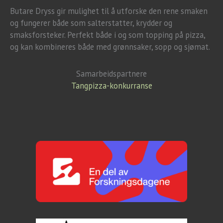
Butare Dryss gir mulighet til å utforske den rene smaken
og fungerer både som salterstatter, krydder og
smaksforsteker. Perfekt både i og som topping på pizza,
og kan kombineres både med grønnsaker, sopp og sjømat.
Samarbeidspartnere
Tangpizza-konkurranse