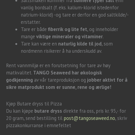
Saltsmaken kommer fra
sunnere typer salt
enn
vanlig bordsalt (f. eks. kalium-klorid istedenfor
natrium-klorid) -og tare er derfor en god saltkilde/-
erstatter.
Tare er både
fiberrik og lite fet
, og inneholder
mange
viktige mineraler og vitaminer
.
Tare kan være en
naturlig kilde til jod
, som
nordmenn risikerer å ha underskudd av.
Rent vannmiljø er en forutsetning for tare av høy
matkvalitet.
TANGO Seaweed har økologisk
godkjenning
av vår tareproduksjon og
jobber aktivt for å
sikre matprodukt som er
sunne, rene og ærlige!
Kjøp Butare dryss til Pizza
Du kan kjøpe
butare dryss
direkte fra oss, pris kr. 95,- for
20 gram, send bestilling til
post@tangoseaweed.no
, skriv
pizzakonkurranse i emnefeltet