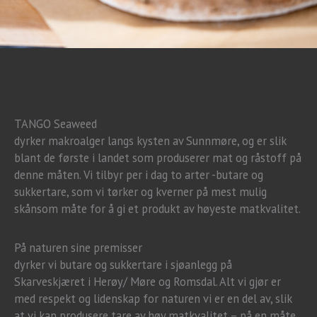
TANGO Seaweed
dyrker makroalger langs kysten av Sunnmøre, og er slik
blant de første i landet som produserer mat og råstoff på
denne måten. Vi tilbyr per i dag to arter -butare og
sukkertare, som vi tørker og kverner på mest mulig
skånsom måte for å gi et produkt av høyeste matkvalitet.
På naturen sine premisser
dyrker vi butare og sukkertare i sjøanlegg på
Skarveskjæret i Herøy/ Møre og Romsdal. Alt vi gjør er
med respekt og lidenskap for naturen vi er en del av, slik
at vi kan produsere tare av høy matkvalitet – på en måte