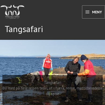
Hopp
rett
MENY
til
innholdet
Tangsafari
Tangsafari
Bli med på hele reisen teori, ut i fjæra, rense, mattilberedelse
og spise