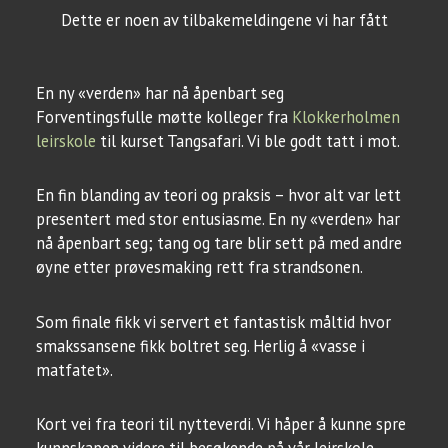
Dette er noen av tilbakemeldingene vi har fått
En ny «verden» har nå åpenbart seg
Forventingsfulle møtte kolleger fra
Klokkerholmen
leirskole
til kurset Tangsafari. Vi ble godt tatt i mot.
En fin blanding av teori og praksis – hvor alt var lett
presentert med stor entusiasme. En ny «verden» har
nå åpenbart seg; tang og tare blir sett på med andre
øyne etter prøvesmaking rett fra strandsonen.
Som finale fikk vi servert et fantastisk måltid hvor
smakssansene fikk boltret seg. Herlig å «vasse i
matfatet».
Kort vei fra teori til nytteverdi. Vi håper å kunne spre
kunnskapen videre til besøkende på vår leirskole.