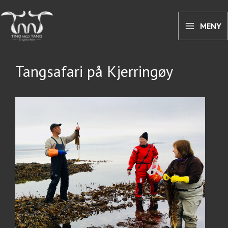
Hopp
rett
MENY
til
innholdet
Tangsafari på Kjerringøy