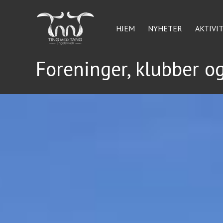
Hopp
rett
HJEM
NYHETER
AKTIVI
til
innholdet
Foreninger, klubber o