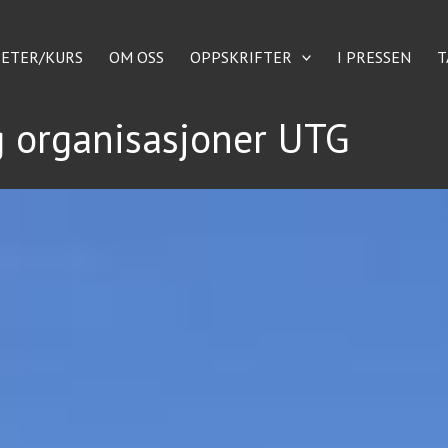
TETER/KURS
OM OSS
OPPSKRIFTER
I PRESSEN
T
g organisasjoner UTG