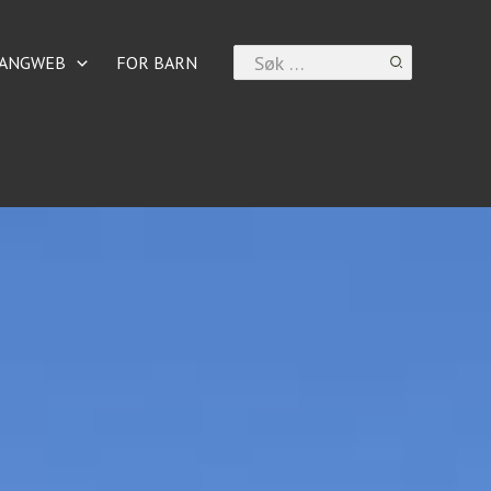
Search
ANGWEB
FOR BARN
for: