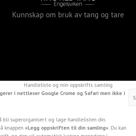
Kunnskap om bruk av tang og tare
Handleliste og min oppskrifts samling
gerer i nettleser Google Crome og Safari men ikke i
bli superorganisert og lage handlelisten din.
 på knappen
«Legg oppskriften til din samling»
. Du kan
krift, og den vil automatisk justere mengdene i