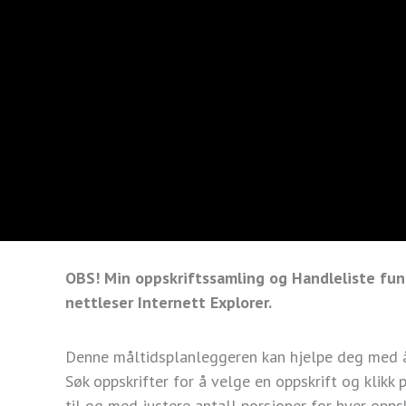
OBS!
Min oppskriftssamling og Handleliste fun
nettleser Internett Explorer.
Denne måltidsplanleggeren kan hjelpe deg med å 
Søk oppskrifter for å velge en oppskrift og klikk
til og med justere antall porsjoner for hver opps