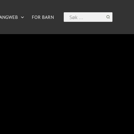
Search
ANGWEB
FOR BARN
for: