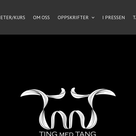
S
ø
TETER/KURS
OM OSS
OPPSKRIFTER
I PRESSEN
T
k