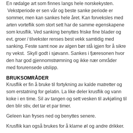
En rødalge art som finnes langs hele norskekysten.
Vekstperiode er sen vår og beste sanke periode er
sommer, men kan sankes hele året. Kan forveksles med
arten vorteflik som stort sett har de samme egenskapene
som krusflik. Ved sanking benyttes friske fine blader og
evt. groer / tilvekster renses best vekk samtidig med
sanking. Feste samt noe av algen bør stå igjen for å sikre
ny vekst. Skyll godt i sjøvann. Sankes i fjæresonen hvor
den har god gjennomstrømning og ikke nær områder
med forurensede utslipp.
BRUKSOMRÅDER
Krusflik er fin å bruke til fortykning av kalde matretter og
som erstatning for gelatin. La like deler krusflik og vann
koke i en time. Sil av tangen og sett vesken til avkjøling til
den blir stiv, det tar et par timer.
Geleen kan fryses ned og benyttes senere.
Krusflik kan også brukes for å klarne øl og andre drikker.