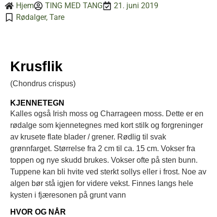
Hjem
TING MED TANG
21. juni 2019
Rødalger
,
Tare
Krusflik
(Chondrus crispus)
KJENNETEGN
Kalles også Irish moss og Charrageen moss. Dette er en
rødalge som kjennetegnes med kort stilk og forgreninger
av krusete flate blader / grener. Rødlig til svak
grønnfarget. Størrelse fra 2 cm til ca. 15 cm. Vokser fra
toppen og nye skudd brukes. Vokser ofte på sten bunn.
Tuppene kan bli hvite ved sterkt sollys eller i frost. Noe av
algen bør stå igjen for videre vekst. Finnes langs hele
kysten i fjæresonen på grunt vann
HVOR OG NÅR