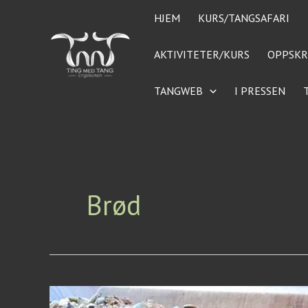
Hopp
HJEM
KURS/TANGSAFARI
rett
til
AKTIVITETER/KURS
OPPSKR
innholdet
TANGWEB
I PRESSEN
Brød
Eltefritt