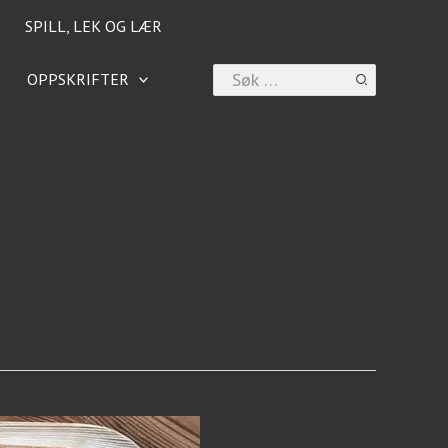
SPILL, LEK OG LÆR
Search
6
OPPSKRIFTER
for: