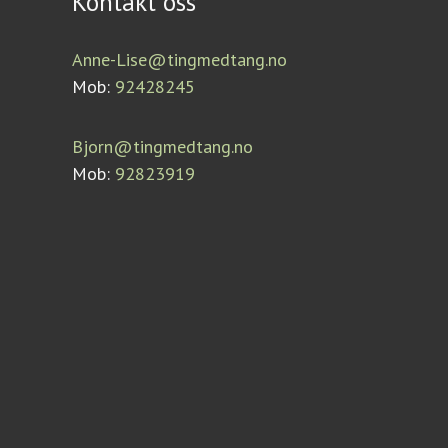
Kontakt oss
Anne-Lise@tingmedtang.no
Mob:
92428245
Bjorn@tingmedtang.no
Mob:
92823919