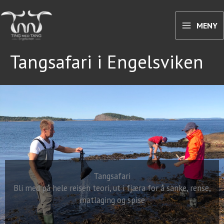
Hopp
rett
MENY
til
innholdet
Tangsafari i Engelsviken
Tangsafari
Bli med på hele reisen teori, ut i fjæra for å sanke, rense,
matlaging og spise