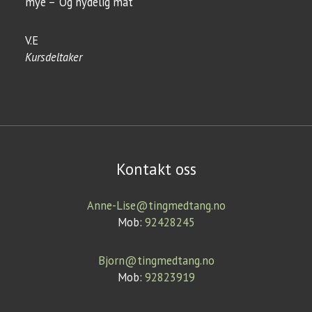
mye – Og nydelig mat
V.E
Kursdeltaker
Kontakt oss
Anne-Lise@tingmedtang.no
Mob:
92428245
Bjorn@tingmedtang.no
Mob:
92823919