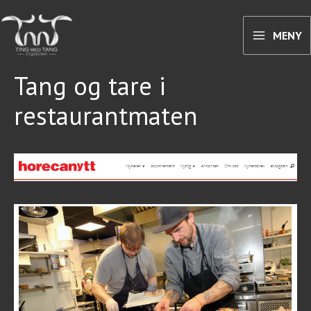
Hopp
rett
MENY
til
innholdet
Tang og tare i
restaurantmaten