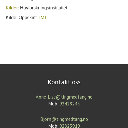
Kilder
: Havforskningsinstituttet
Kilde: Oppskrift
TMT
Kontakt oss
Anne-Lise@tingmedtang.no
Mob:
92428245
Bjorn@tingmedtang.no
Mob:
92823919