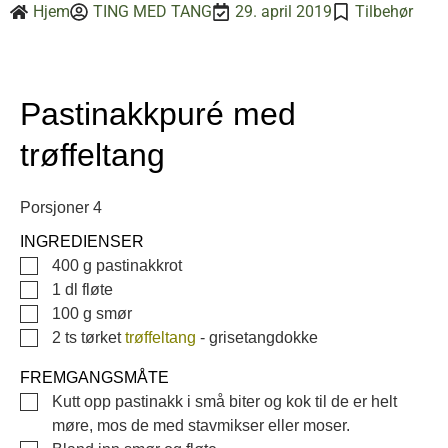
Hjem
TING MED TANG
29. april 2019
Tilbehør
Pastinakkpuré med
trøffeltang
Porsjoner
4
INGREDIENSER
▢
400
g
pastinakkrot
▢
1
dl
fløte
▢
100
g
smør
▢
2
ts tørket
trøffeltang
-
grisetangdokke
FREMGANGSMÅTE
▢
Kutt opp pastinakk i små biter og kok til de er helt
møre, mos de med stavmikser eller moser.
▢