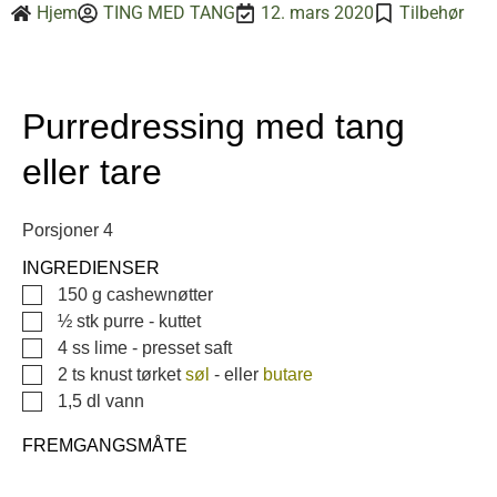
Hjem
TING MED TANG
12. mars 2020
Tilbehør
Purredressing med tang
eller tare
Porsjoner
4
INGREDIENSER
▢
150
g
cashewnøtter
▢
½
stk
purre
-
kuttet
▢
4
ss
lime
-
presset saft
▢
2
ts knust tørket
søl
-
eller
butare
▢
1,5
dl
vann
FREMGANGSMÅTE