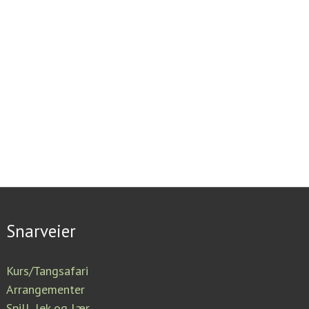
Snarveier
Kurs/Tangsafari
Arrangementer
Spill, lek og lær