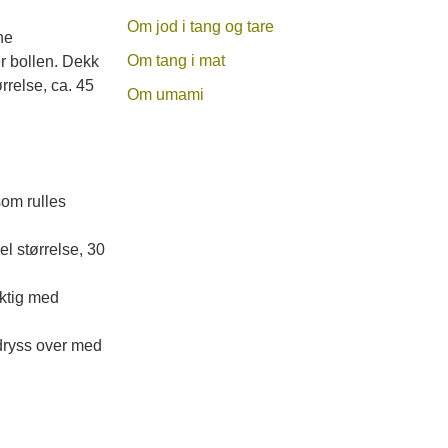
Om jod i tang og tare
ne
Om tang i mat
er bollen. Dekk
rrelse, ca. 45
Om umami
om rulles
el størrelse, 30
iktig med
ryss over med