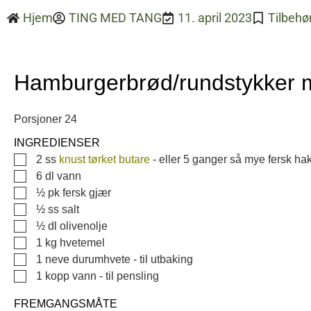
Hjem
TING MED TANG
11. april 2023
Tilbehø
Hamburgerbrød/rundstykker me
Porsjoner
24
INGREDIENSER
▢
2
ss
knust tørket butare
-
eller 5 ganger så mye fersk ha
▢
6
dl
vann
▢
½
pk
fersk gjær
▢
½
ss
salt
▢
½
dl
olivenolje
▢
1
kg
hvetemel
▢
1
neve
durumhvete
-
til utbaking
▢
1
kopp
vann
-
til pensling
FREMGANGSMÅTE