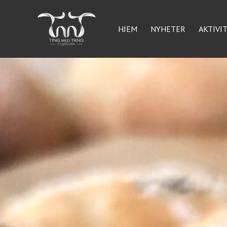
Hopp
rett
HJEM
NYHETER
AKTIVI
til
innholdet