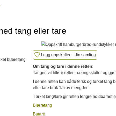
r
d tang eller tare
Legg oppskriften i din samling
kket blæretang
Om tang og tare i denne retten:
Tangen vil tilføre retten næringsstoffer og g
I denne retten kan både fersk og tørket tang b
eller tare bruk 1/5 av mengden.
Tørket tang/tare gir retten lengre holdbarhet e
Blæretang
Butare