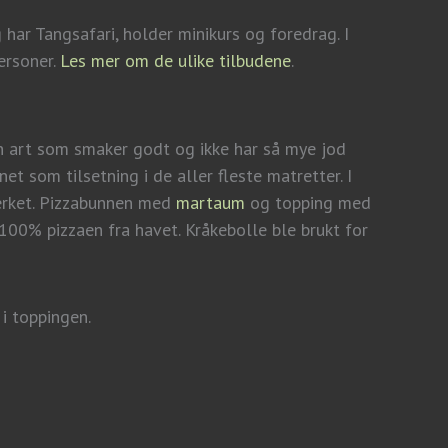
 har Tangsafari, holder minikurs og foredrag. I
personer.
Les mer om de ulike tilbudene
.
en art som smaker godt og ikke har så mye jod
t som tilsetning i de aller fleste matretter. I
terket. Pizzabunnen med
martaum
og topping med
i 100% pizzaen fra havet. Kråkebolle ble brukt for
i toppingen.