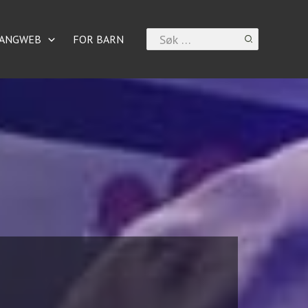
Search
ANGWEB
FOR BARN
for: