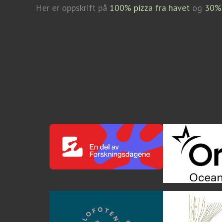
Her er oppskrift på
100% pizza fra havet
og
30% 