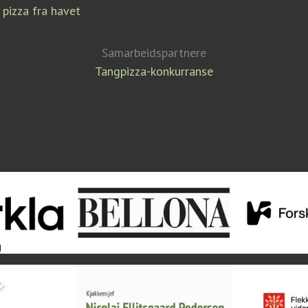
pizza fra havet
Samarbeidspartnere
Tangpizza-konkurranse