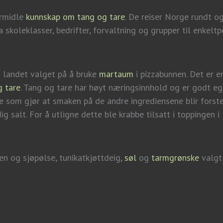
ormidle
kunnskap om tang og tare
. De reiser Norge rundt og
a skoleklasser, bedrifter, forvaltning og grupper til enkelt
 landet valget på å bruke
ma
rtaum
i pizzabunnen. Det er 
g tare
. Tang og tare har høyt næringsinnhold og er godt egne
oe som gjør at smaken på de andre ingrediensene blir fors
g salt. For å utligne dette ble krabbe tilsatt i toppingen 
en og sjøpølse, tunikatkjøttdeig,
søl
og
tarmgrønske
valgt 