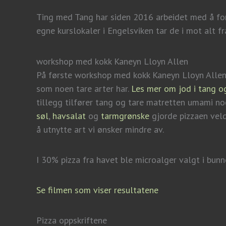
Ting med Tang har siden 2016 arbeidet med å f
egne kurslokaler i Engelsviken tar de i mot alt fr
workshop med kokk Kaneyn Lloyn Allen
På første workshop med kokk Kaneyn Lloyn Allen
som noen tare arter har.
Les mer om jod i tang o
tillegg tilfører tang og tare matretten umami n
søl
,
havsalat
og
tarmgrønske
gjorde pizzaen veldi
å utnytte art vi ønsker mindre av.
I 30% pizza fra havet ble microalger valgt i bunn
Se filmen som viser resultatene
Pizza oppskriftene